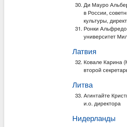
Ди Мауро Альбер
в России, советн
культуры, дирек
Ронки Альфредо 
университет Ми
Латвия
Ковале Карина (K
второй секретар
Литва
Агинтайте Кристин
и.о. директора
Нидерланды