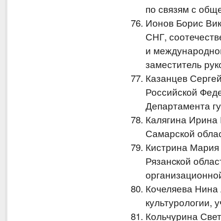
по связям с общ
Ионов Борис Вик
СНГ, соотечеств
и международно
заместитель ру
Казанцев Серге
Российской Феде
Департамента г
Калягина Ирина
Самарской облас
Кистрина Мария 
Рязанcкой облас
организационной
Кочеляева Нина
культурологии, 
Кольчурина Свет