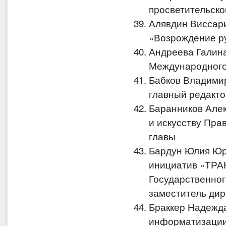
просветительско
Алявдин Виссар
«Возрождение ру
Андреева Галин
Международного
Бабков Владими
главный редакто
Баранников Алек
и искусству Пра
главы
Бардун Юлия Юр
инициатив «ТРА
Государственног
заместитель дир
Браккер Надежд
информатизации