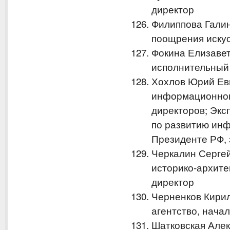
директор
Филиппова Гали
поощрения искус
Фокина Елизаве
исполнительный
Хохлов Юрий Ев
информационног
директоров; Экс
по развитию ин
Президенте РФ, 
Черкалин Серге
историко-архите
директор
Черненков Кири
агентство, нача
Шатковская Але