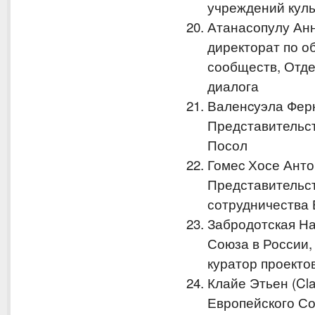
учреждений куль
Атанасопулу Анн
директорат по о
сообществ, Отде
диалога
Валенcуэла Ферн
Представительст
Посол
Гомеc Хосе Анто
Представительст
сотрудничества 
Забродотская Н
Союза в России,
куратор проекто
Клайе Этьен (Cl
Европейского Со