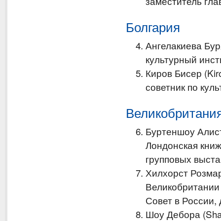
заместитель гла
Болгария
Ангелакиева Буря
культурный инст
Киров Бисер (Kir
советник по куль
Великобритани
Буртеншоу Алисте
Лондонская книж
групповых выста
Хилхорст Розмар
Великобритании 
Совет в России,
Шоу Дебора (Sha