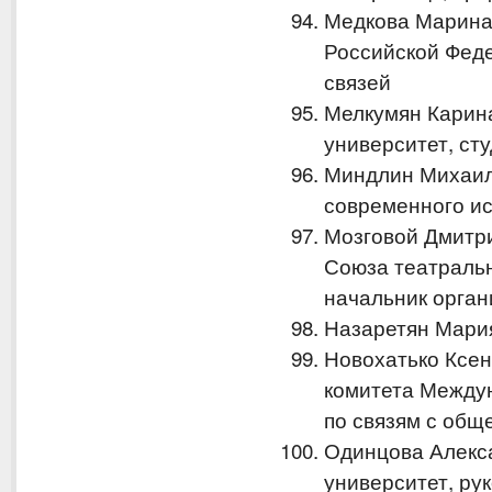
Медкова Марина
Российской Фед
связей
Мелкумян Карин
университет, ст
Миндлин Михаил
современного ис
Мозговой Дмитр
Союза театраль
начальник орган
Назаретян Мари
Новохатько Ксен
комитета Междун
по связям с общ
Одинцова Алекс
университет, ру