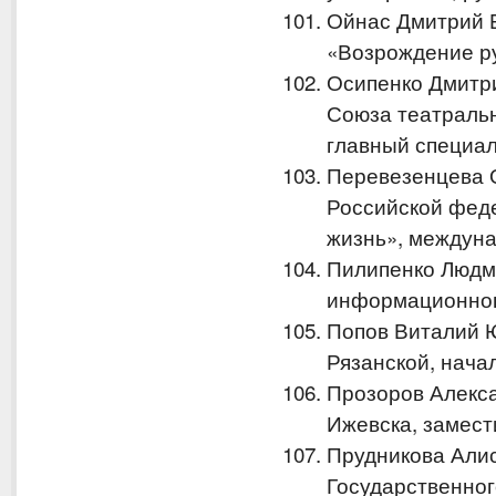
Ойнас Дмитрий 
«Возрождение ру
Осипенко Дмитр
Союза театраль
главный специа
Перевезенцева 
Российской феде
жизнь», междун
Пилипенко Людм
информационног
Попов Виталий Ю
Рязанской, нача
Прозоров Алекс
Ижевска, замест
Прудникова Али
Государственног