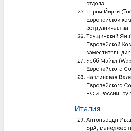
отдела
Торни Йирки (Tor
Европейской ко
сотрудничества
Трущинский Ян (
Европейской Ком
заместитель дир
Уэбб Майкл (Web
Европейского Со
Чаплинская Вал
Европейского Со
ЕС и России, ру
Италия
Антоньоцци Иван 
SpA, менеджер п