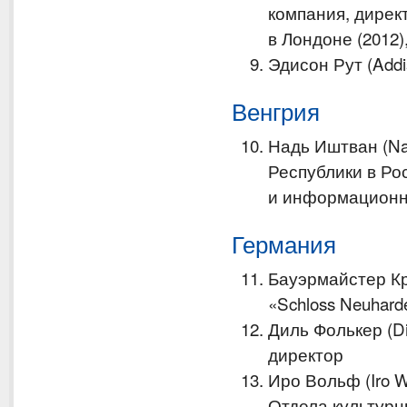
компания, дире
в Лондоне (2012)
Эдисон Рут (Add
Венгрия
Надь Иштван (Na
Республики в Ро
и информационны
Германия
Бауэрмайстер Кри
«Schloss Neuhar
Диль Фолькер (Di
директор
Иро Вольф (Iro W
Отдела культур