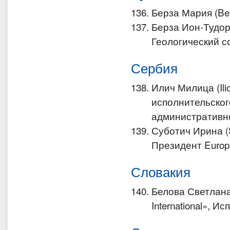
Берза Мария (Ber
Берза Ион-Тудор 
Геологический с
Сербия
Илич Милица (Il
исполнительског
административн
Суботич Ирина (Su
Президент Europ
Словакия
Белова Светлана
International», 