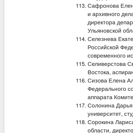
Сафронова Елен
и архивного дел
директора депар
Ульяновской обл
Селезнева Екат
Российской Феде
современного ис
Селиверстова С
Востока, аспира
Сизова Елена А
Федерального со
аппарата Комите
Солонина Дарья
университет, ст
Сорокина Ларис
области, директ