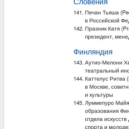
Словения
Печан Тьяша (Pe
в Российской Фе
Празник Катя (Pra
президент, мене
Финляндия
Аутио-Мелони Хел
театральный ин
Каттелус Ритва (
в Москве, совет
и культуры
Луммепуро Майя 
образования Фин
отдела искусств
спорта и молод