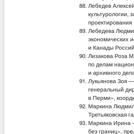
Лебедев Алексе
культурологии, 
проектирования
Лебедевa Людми
экономических и
и Канады Россий
Лизакова Роза 
по делам нацио
и архивного дел
Лукьянова Зоя —
генеральный дир
в Перми», коорд
Маркина Людмил
Третьяковская г
Маркина Ирина 
без границ», пр