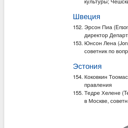
культуры; Чешск
Швеция
Эрсон Пиа (Erso
директор Депар
Юнсон Лена (Jon
советник по воп
Эстония
Коковкин Тоомас 
правления
Тедре Хелене (T
в Москве, совет