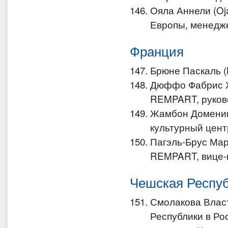
Ояла Аннели (Oja
Европы, менедж
Франция
Брюне Паскаль (B
Дюффо Фабрис Жа
REMPART, руков
Жамбон Доменик 
культурный цент
Пагэль-Брус Мари
REMPART, вице-
Чешская Респу
Смолакова Власт
Республики в Ро