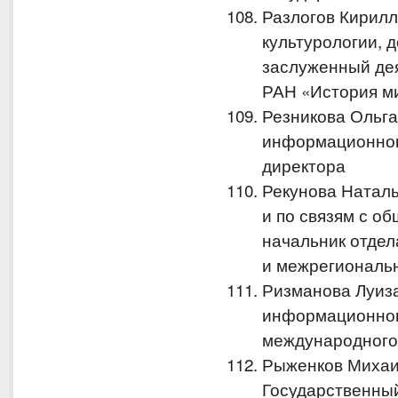
Разлогов Кирилл
культурологии, 
заслуженный дея
РАН «История м
Резникова Ольг
информационног
директора
Рекунова Натал
и по связям с о
начальник отдел
и межрегиональ
Ризманова Луиз
информационног
международного 
Рыженков Михаи
Государственный