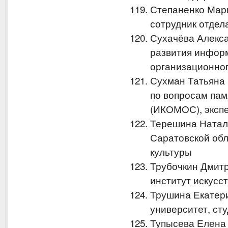
Степаненко Мари
сотрудник отдел
Сухачёва Алекс
развития инфор
организационног
Сухман Татьяна
по вопросам пам
(ИКОМОС), экспе
Терешина Натал
Саратовской обл
культуры
Трубочкин Дмит
институт искусс
Трушина Екатер
университет, ст
Тупысева Елена