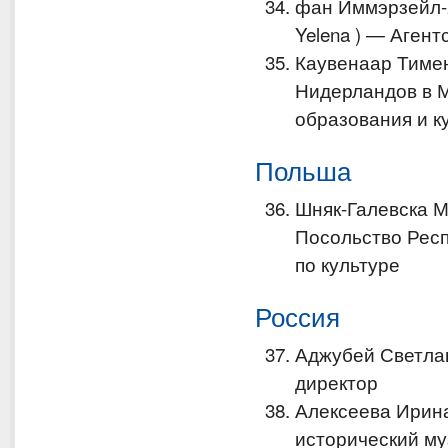
фан Иммэрзейл-Х
Yelena ) — Агент
Каувенаар Тимен
Нидерландов в М
образования и к
Польша
Шняк-Галевска Ма
Посольство Респ
по культуре
Россия
Аджубей Светлан
директор
Алексеева Ирин
исторический му