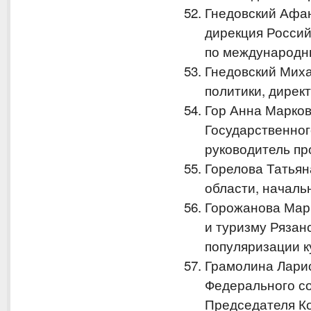
Гнедовский Афа
дирекция Россий
по международн
Гнедовский Миха
политики, дирек
Гор Анна Марко
Государственног
руководитель пр
Горелова Татья
области, началь
Горожанова Мар
и туризму Рязан
популяризации к
Грамолина Лари
Федерального с
Председателя Ко